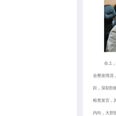
会上
会整改情况
距，深刻剖
检查发言，
内向，大胆