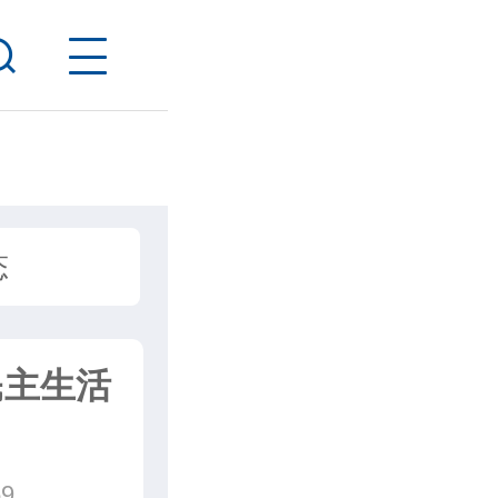
态
民主生活
9