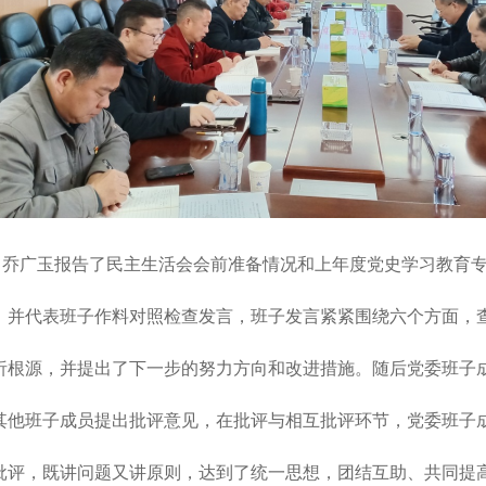
，乔广玉报告了民主生活会会前准备情况和上年度党史学习教育
，并代表班子作料对照检查发言，班子发言紧紧围绕六个方面，
析根源，并提出了下一步的努力方向和改进措施。随后党委班子
其他班子成员提出批评意见，在批评与相互批评环节，党委班子
批评，既讲问题又讲原则，达到了统一思想，团结互助、共同提