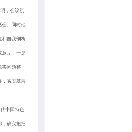
鲜明，会议氛
活会。同时他
查和自我剖析
点意见，一是
抓实问题整
任，夯实基层
时代中国特色
排，确实把把