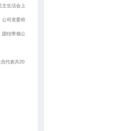
民主生活会上
；公司党委班
，团结带领公
党员代表共
20