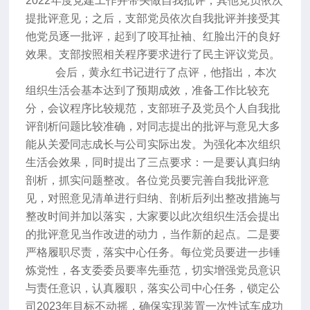
2022年度党建工作并带头做自我批评，其他党员依次
提批评意见；之后，
支部党员依次自我批评并接受其
他党员逐一批评，起到了咬耳扯袖、红脸出汗的良好
效果。支部按照相关程序要求进行了民主评议党员。
会后，黄永红书记进行了点评，他指出，本次
组织生活会基本达到了预期成效，准备工作比较充
分，会议程序比较规范，支部班子及党员个人自我批
评剖析问题比较准确，对同志提出的批评与意见大多
能从关爱同志成长与公司实际出发。为强化本次组织
生活会效果，同时提出了三点要求：
一是要认真归纳
剖析，抓实问题整改。
各位党员要完善自我批评意
见，对照意见清单进行归纳、剖析后列出整改措施与
整改时间并加以落实，大家要以此次组织生活会提出
的批评意见当作改进的动力，当作新的起点。
二是
要
严格履职尽责，落实中心任务。
每位党员要进一步锤
炼党性，各支委委员要率先垂范，切实增强党员意识
与责任意识，认真履职，落实公司中心任务，锁定公
司
2023年目标不动摇，确保实现装置一次性试车成功