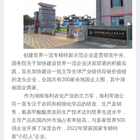
创建世界一流专精特新示范企业是贯彻党中央、
国务院关于加快建设世界一流企业决策部署的积极实
践，旨在加快建设一批主导全球产业链供应链价值链
的龙头企业，全国共有
200
家
央地国企
入
围，其中湖
南国企两家
。
作为湖南海利农化产业的主力军，海利常德公
司一直专注于农药和精细化学品
的研发、生产及销
售，
氨基甲酸酯类农药生产技术
达到世界先进水平，
主导产品在国内外市场占有率较高，与多家世界
500
强企业开展了深度合作
，
2022
年荣获国家专精特
新“小巨人”企业
。