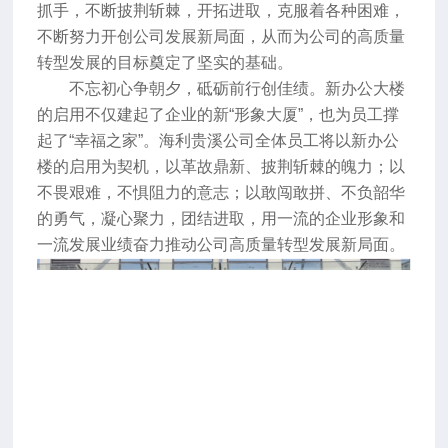
抓手，不断披荆斩棘，开拓进取，克服着各种困难，
不断努力开创公司发展新局面，从而为公司的高质量
转型发展的目标奠定了坚实的基础。
不忘初心争朝夕，砥砺前行创佳绩。新办公大楼
的启用不仅建起了企业的新“形象大厦”，也为员工撑
起了“幸福之家”。海利贵溪公司全体员工将以新办公
楼的启用为契机，以革故鼎新、披荆斩棘的魄力；以
不畏艰难，不惧阻力的意志；以敢闯敢拼、不负韶华
的勇气，凝心聚力，团结进取，用一流的企业形象和
一流发展业绩奋力推动公司高质量转型发展新局面。