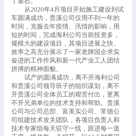
了基石。
从
2020年4月项目开始施工建设到试
车圆满成功，贵溪公司仅用不到一年的
时间，克服去年疫情、汛情的影响，用
短的时间，完成海利公司当前投资
多，
规模大
的建设项目，其项目进展之快、
效率之高充分展示了
一家老牌国企求实
奋进的工作作风和新一代产业工人团结
拼搏的精神面貌。
试产的圆满成功，离不开海利公司
和贵溪公司领导班子的组织谋划，离不
开贵溪公司全体员工的艰苦付出，更离
不开兄弟单位的技术支持和帮助。贵溪
公司与公司总部、富美实公司、常德公
司组建技术攻关团队，各项目负责人和
技术专家组每天驻守一线，跟进每一道