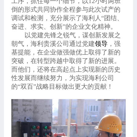
工序，抓住每一个细节，以
12小时两班
倒的形式共同协作全程参与此次试产的
调试和检测，充分展示了海利人“团结、
奋进、求实、创新”的企业文化精神。
以党建先锋之锐气，谋创新发展之
朝气，海利贵溪公司通过党建
领导
，强
基提能，在企业做强做优上取得了新的
突破，在转型跨越中取得了新的进展。
而他们，还将在高起点上实现新的历史
性发展而继续努力，为实现海利公司
的
“双百”战略目标做出更大的贡献！