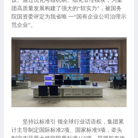
团高质量发展构建了强大的“软实力”，被国务
院国资委评定为我省唯 一“国有企业公司治理示
范企业”。
坚持以标准引 领全球行业话语权，集团累
计主导制定国际标准2项、国家标准9项，牵头