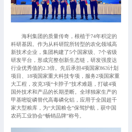
海利集团的质量传奇，根植于74年积淀的
科研基因。作为从科研院所转型的农化领域高
新技术企业，集团构建了5个国家级、7个省级
研发平台，形成完整创新生态链，研发强度达
行业优秀值的2.3倍。先后承担4项国家863计划
项目、18项国家重大科技专项，服务2项国家重
大工程，攻克3项“卡脖子”技术难题，打破4项
国外技术和产品的长期垄断。全球独家生产的
甲基嘧啶磷替代高毒磷化铝，应用于全国超千
家大型粮库，为“大国粮仓”保驾护航，获中国
农药工业协会“畅销品牌”称号。