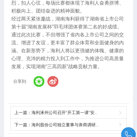
烈
，扣人心弦
，每场比赛都体现了海利人奋勇拼博、
积极向上、团结奋进的精神面貌。
经过
两天紧张鏖战，湖南海利获得了湖南省上市公司
第十
届
“
湖南发展杯”羽毛球团体赛第二名的好成绩。
通过此次比赛，不但增强了省内各上市公司之间的交
流、增进了友谊，更丰富了群众体育和全面健身的内
涵。在新形势下，海利人将以更强健的体魄、健康的
心理、充沛的精力投入到工作中，为推进公司高质量
发展，
实现湖南
“三高四新
”战略贡献力量。
分享到:
上一篇：
海利涿州公司召开“开工第一课”安..
下一篇：
海利股份公司独立董事与券商调研..