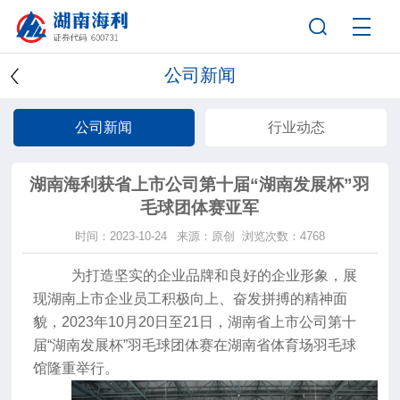
公司新闻
公司新闻
行业动态
湖南海利获省上市公司第十届“湖南发展杯”羽
毛球团体赛亚军
时间：2023-10-24
来源：原创
浏览次数：4768
为打造坚实的企业品牌和良好的企业形象，展
现湖南上市企业员工积极向上、奋发拼搏的精神面
貌，202
3
年
10
月
20
日至
2
1
日，湖南省上市公司第十
届
“
湖南发展杯”羽毛球团体赛在湖南省体育场羽毛球
馆隆重举行。