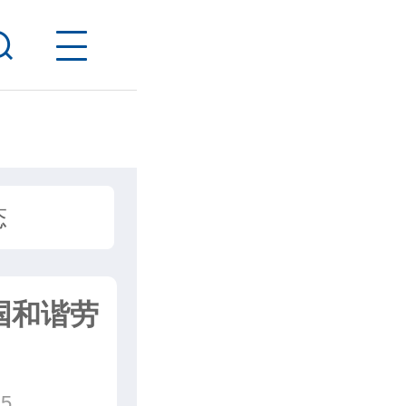
态
国和谐劳
5