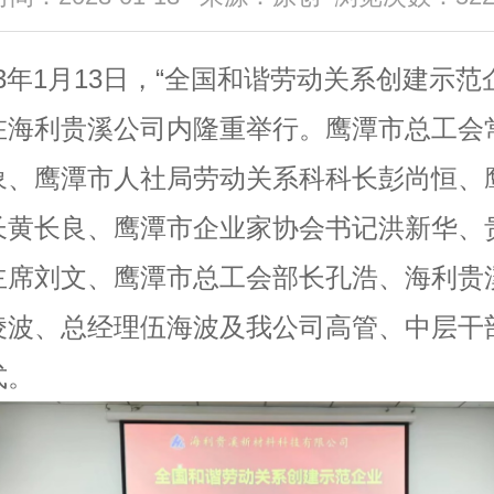
23年1月13日，“全国和谐劳动关系创建示范
在海利贵溪公司内隆重举行。鹰潭市总工会
象、鹰潭市人社局劳动关系科科长彭尚恒、
长黄长良、鹰潭市企业家协会书记洪新华、
主席刘文、鹰潭市总工会部长孔浩、海利贵
凌波、总经理伍海波及我公司高管、中层干
式。