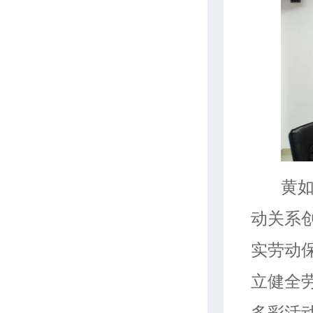
黄
动关系
实劳动
立健全
多彩活