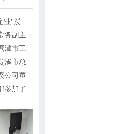
企业”授
常务副主
鹰潭市工
贵溪市总
溪公司董
部参加了