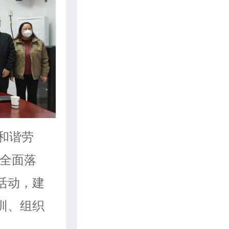
国和谐劳
司全面落
活动，建
训、组织