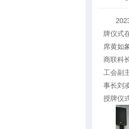
20
牌仪式
席黄如
商联科
工会副
事长刘
授牌仪