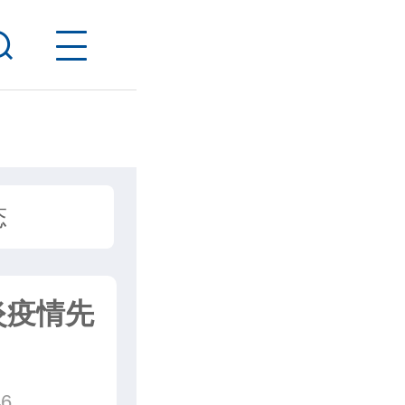
态
炎疫情先
6