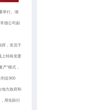
重举行。湖
利常德公司副
指挥，党员干
线上特殊党委
复产”模式，
剂近900
向地方政府和
当，用实际行