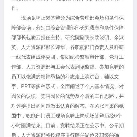
作。
现场竞聘上岗答辩分为综合管理部会场和条件保
障部会场，分别由综合管理部部长刘曙东和条件保障
部部长包凌云担任主持。研究院副院长欧晓明、余淑
英、人力资源部部长谭华、各职能部门负责人及科研
一线代表组成评委团，集团纪检监察审计部、党群工
作部、人力资源部与工会代表到场监督。参加竞聘的
员工以饱满的精神昂扬的斗志走上演讲台，辅以文
字、PPT等多种形式，全面阐述了个人基本情况、对
岗位的认识、竞聘岗位的优势及今后的工作思路，并
对评委提出的问题做出认真的解答。在紧张严肃的氛
围中，职能部门员工现场竞聘上岗现场答辩历经6个
小时圆满结束。目前，竞聘结果正在公示中。公示期
后，人力资源部将按程序进行聘任岗位及职级的确