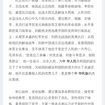
纪念馆庄严肃穆，馆舍由九个展厅组成，分为桑植骄
子、北伐名将、南昌起义总指挥、创建革命根据地、率部长
征、威震抗日战场、征战大西北及解放大西南、人民功臣、
永远活在人民心中九个部分内容。通过图片、视频、文物
等，党员们追寻贺龙元帅曲折而又艰辛的革命道路：从手拿
两把菜刀闹革命，到毅然决然地离开国民党而举行南昌起
义；从艰苦卓越的红军长征，到西北战场的英勇抗日；从西
南地区的解放战争，到新中国成立后边境建设，发展我国的
体育文化事业，无不体现了他忠于党忠于人民的一片丹心。
毛泽东说，“贺老总三条嘛：对党忠诚、对敌斗争坚决，能联
系群众”。他一生奋斗，出生入死，为
中
华
人民
共和国的诞生
立下了丰功伟绩，为祖国的建设和国防的强大作出了卓越贡
献，他不仅是桑植人民的优秀儿子，更是整个
中 华
民族
的杰
出英雄。
初心如炬，使命如磐。通过重温革命辉煌历史，接受革
命传统教育，党员同志们心灵受到了洗礼、党性得到了锤
炼、素养得到了提升，大家一致表示将以习近平新时代中国