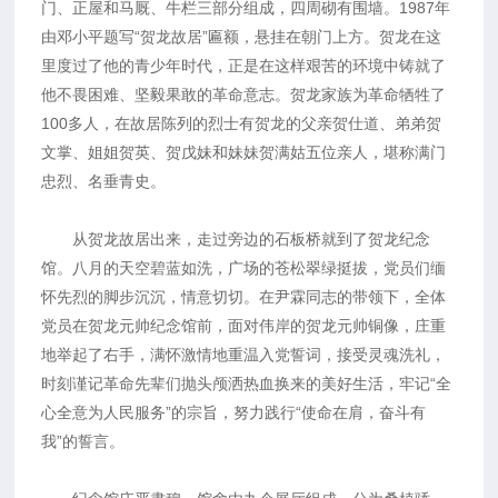
门、正屋和马厩、牛栏三部分组成，四周砌有围墙。1987年
由邓小平题写“贺龙故居”匾额，悬挂在朝门上方。贺龙在这
里度过了他的青少年时代，正是在这样艰苦的环境中铸就了
他不畏困难、坚毅果敢的革命意志。贺龙家族为革命牺牲了
100多人，在故居陈列的烈士有贺龙的父亲贺仕道、弟弟贺
文掌、姐姐贺英、贺戊妹和妹妹贺满姑五位亲人，堪称满门
忠烈、名垂青史。
从贺龙故居出来，走过旁边的石板桥就到了贺龙纪念
馆。八月的天空碧蓝如洗，广场的苍松翠绿挺拔，党员们缅
怀先烈的脚步沉沉，情意切切。在尹霖同志的带领下，全体
党员在贺龙元帅纪念馆前，面对伟岸的贺龙元帅铜像，庄重
地举起了右手，满怀激情地重温入党誓词，接受灵魂洗礼，
时刻谨记革命先辈们抛头颅洒热血换来的美好生活，牢记“全
心全意为人民服务”的宗旨，努力践行“使命在肩，奋斗有
我”的誓言。