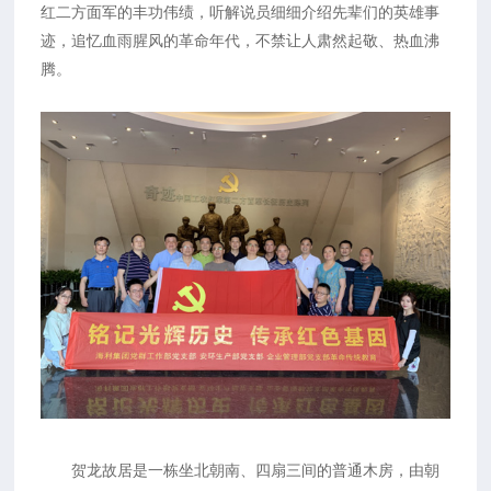
红二方面军的丰功伟绩，听解说员细细介绍先辈们的英雄事
迹，追忆血雨腥风的革命年代，不禁让人肃然起敬、热血沸
腾。
贺龙故居是一栋坐北朝南、四扇三间的普通木房，由朝