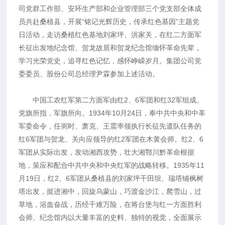
司党群工作部、安环生产部和企业管理部三个党支部全体成
员共赴桑植县，开展“铭记光辉历史，传承红色基因”主题党
日活动，走访桑植红色基地刘家坪、洪家关，在红二方面军
长征出发地纪念馆、贺龙故居和贺龙纪念馆缅怀革命先辈，
学习光荣党史，追寻红色记忆，感怀峥嵘岁月。集团公司党
委委员、股份公司总经理尹霖参加上述活动。
中国工农红军第二方面军由红2、6军团和红32军组成。
党旗所指，军旗所向。1934年10月24日，奉中共中央和中革
军委命令，任弼时、萧克、王震率领执行长征先遣队任务的
红6军团与贺龙、关向应领导的红2军团在木黄会师。红2、6
军团从实际出发，发动湘西攻势，壮大湘鄂川黔革命根据
地，策应和配合中共中央和中央红军的战略转移。1935年11
月19日，红2、6军团从桑植县的刘家坪干田坝、瑞塔铺枫树
塔出发，挺进湘中，回旋乌蒙山，巧渡金沙江，爬雪山，过
草地，浴血奋战，历经千难万险，在将台堡与红一方面胜利
会师。纪念馆内以大量丰富的史料、独特的视觉，全面展示