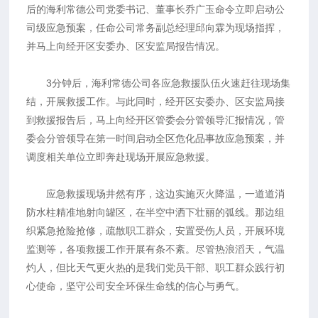
后的海利常德公司党委书记、董事长乔广玉命令立即启动公
司级应急预案，任命公司常务副总经理邱向霖为现场指挥，
并马上向经开区安委办、区安监局报告情况。
3分钟后，海利常德公司各应急救援队伍火速赶往现场集
结，开展救援工作。与此同时，经开区安委办、区安监局接
到救援报告后，马上向经开区管委会分管领导汇报情况，管
委会分管领导在第一时间启动全区危化品事故应急预案，并
调度相关单位立即奔赴现场开展应急救援。
应急救援现场井然有序，这边实施灭火降温，一道道消
防水柱精准地射向罐区，在半空中洒下壮丽的弧线。那边组
织紧急抢险抢修，疏散职工群众，安置受伤人员，开展环境
监测等，各项救援工作开展有条不紊。尽管热浪滔天，气温
灼人，但比天气更火热的是我们党员干部、职工群众践行初
心使命，坚守公司安全环保生命线的信心与勇气。